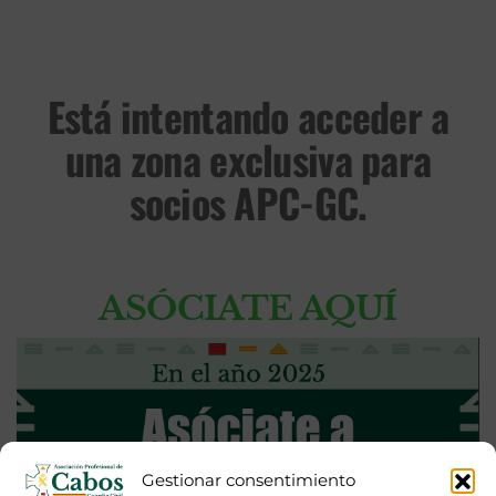
Está intentando acceder a
una zona exclusiva para
socios APC-GC.
ASÓCIATE AQUÍ
Gestionar consentimiento