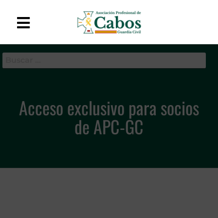
APC-GC
Asociación Profesional
de Cabos de la Guardia
Civil
Acceso exclusivo para socios
de APC-GC