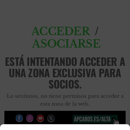
/
ACCEDER
ASOCIARSE
ESTÁ INTENTANDO ACCEDER A
UNA ZONA EXCLUSIVA PARA
SOCIOS.
Lo sentimos, no tiene permisos para acceder a
esta zona de la web.