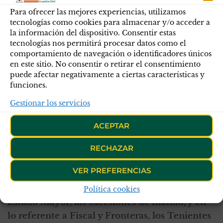
esta Orden General?
Para ofrecer las mejores experiencias, utilizamos
tecnologías como cookies para almacenar y/o acceder a
Se van a proponer cambios en los umbrales
la información del dispositivo. Consentir estas
tecnologías nos permitirá procesar datos como el
para que casi todos los percentiles se dirijan al
comportamiento de navegación o identificadores únicos
estándar.
en este sitio. No consentir o retirar el consentimiento
puede afectar negativamente a ciertas características y
También se modifica el grupo 4 (nota
funciones.
desfavorable) introduciendo en este grupo el
PIDEGUCI. Se incluyen una disposición
Gestionar los servicios
transitoria en tanto en cuanto NO queden
ACEPTAR
reguladas las pruebas de evaluación física, no
entrando en vigor este apartado dentro del
RECHAZAR
grupo 4 hasta su regulación.
VER PREFERENCIAS
Otra modificación serán los umbrales de
selección para el curso de General y el de
Política cookies
Estado Mayor, las sucesiones de mando, y en
lo referente a Fiscal y Fronteras, los Tenientes