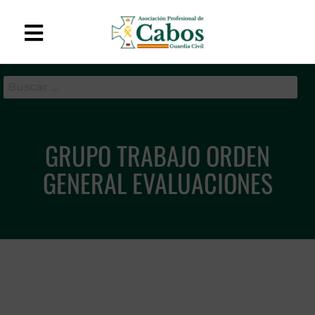
APC-GC
Asociación Profesional
de Cabos de la Guardia
Civil
GRUPO TRABAJO ORDEN
GENERAL EVALUACIONES