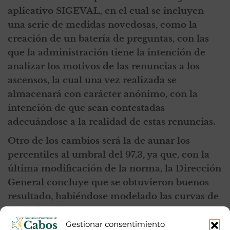
aplicativo SIGEVAL, en el cual se incluyen
una serie de medidas novedosas, como la
creación de un batería de preguntas, con las
que la administración tiene la intención de
analizar los motivos de las renuncias a los
ascensos, la cual una vez realizada se
almacenará con carácter anónimo, con la
intención de que sean contestadas
adecuándose a la realidad de estas renuncias.
Otro de los cambios será la de aunar los
percentiles al umbral del 97,3, ya que, con la
última modificación de la norma, la Dirección
General concluye que se obtuvieron buenos
resultado, habiéndose modelado las curvas de
la calificación.
Gestionar consentimiento
¿Qué quiere modificar la Dirección General en