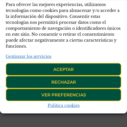
este primer año de tu fallecimiento, no
Para ofrecer las mejores experiencias, utilizamos
queremos que tu entrega caiga en el olvido.
tecnologías como cookies para almacenar y/o acceder a
la información del dispositivo. Consentir estas
Allí donde estés, cuida de todos nosotros y da
tecnologías nos permitirá procesar datos como el
comportamiento de navegación o identificadores únicos
luz a nuestra oscuridad.
en este sitio. No consentir o retirar el consentimiento
puede afectar negativamente a ciertas características y
funciones.
Publicado en
Noticias
Novedades
Gestionar los servicios
Etiquetas
acto de servicio
Cabo 1º
Diego Díaz Díaz
fallecido
Guillena
héroe
primer aniversario
ACEPTAR
RECHAZAR
ANTERIOR
SIGUIENTE
Entrevista con María
Estrellas Azules; Las
VER PREFERENCIAS
Montero en La Ventana
estrellas que nos guían
Política cookies
Indiscreta.