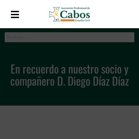
APC-GC
Asociación Profesional
de Cabos de la Guardia
Civil
En recuerdo a nuestro socio y
compañero D. Diego Díaz Díaz