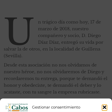
U
n trágico día como hoy, 17 de
marzo de 2018, nuestro
compañero y socio, D. Diego
Díaz Díaz, entregó su vida por
salvar la de otros, en la localidad de Guillena
(Sevilla).
Desde esta asociación no nos olvidamos de
nuestro héroe, no nos olvidaremos de Diego y
recordaremos tu entrega, porque te demandó el
honor y obedeciste, te demandó el deber y lo
acataste, con tu sangre la empresa rubricaste.
Querido Diego, no solo rubricaste la empresa,
Gestionar consentimiento
también rubricaste esta asociación y por ello, en