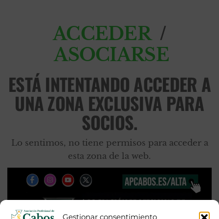
/
ACCEDER
ASOCIARSE
ESTÁ INTENTANDO ACCEDER A
UNA ZONA EXCLUSIVA PARA
SOCIOS.
Lo sentimos, no tiene permisos para acceder a
esta zona de la web.
Gestionar consentimiento