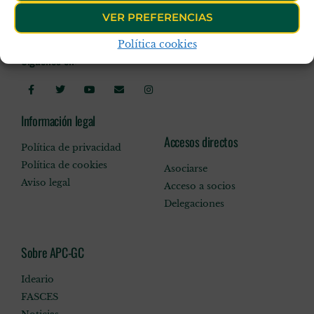
VER PREFERENCIAS
Política cookies
Síguenos en:
Información legal
Accesos directos
Política de privacidad
Política de cookies
Asociarse
Aviso legal
Acceso a socios
Delegaciones
Sobre APC-GC
Ideario
FASCES