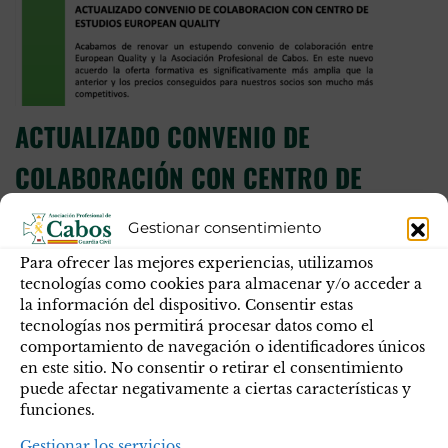
ACTUALIZADO CONVENIO DE
COLABORACIÓN CON CENTRO DE
ESTUDIOS EUROPEAN QUALITY
Gestionar consentimiento
Acabamos de renovar un estupendo convenio de
Para ofrecer las mejores experiencias, utilizamos
colaboración entre European Quality y la Asociación
tecnologías como cookies para almacenar y/o acceder a
la información del dispositivo. Consentir estas
Profesional de Cabos. En este nuevo acuerdo la oferta
tecnologías nos permitirá procesar datos como el
formativa es significativamente más amplia que la
comportamiento de navegación o identificadores únicos
anterior y los precios conseguidos para nuestros socios son
en este sitio. No consentir o retirar el consentimiento
mucho más competitivos. En breve tendremos
puede afectar negativamente a ciertas características y
actualizada nuestra Web donde podréis descargar un
funciones.
documento con el…
Gestionar los servicios