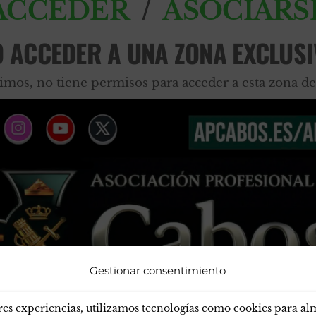
/
ACCEDER
ASOCIARS
O ACCEDER A UNA ZONA EXCLUSI
imos, no tiene permisos para acceder a esta zona de
Gestionar consentimiento
res experiencias, utilizamos tecnologías como cookies para a