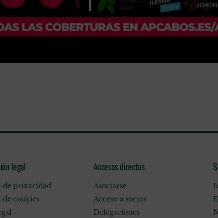
ión legal
Accesos directos
S
a de privacidad
Asociarse
I
a de cookies
Acceso a socios
F
egal
Delegaciones
N