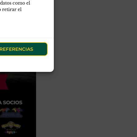
 datos como el
retirar el
REFERENCIAS