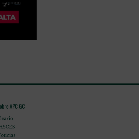
obre APC-GC
deario
ASCES
oticias