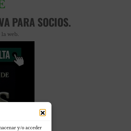
E
VA PARA SOCIOS.
 la web.
lmacenar y/o acceder