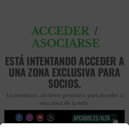
/
ACCEDER
ASOCIARSE
ESTÁ INTENTANDO ACCEDER A
UNA ZONA EXCLUSIVA PARA
SOCIOS.
Lo sentimos, no tiene permisos para acceder a
esta zona de la web.