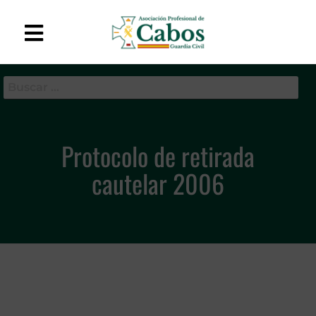
APC-GC
Asociación Profesional
de Cabos de la Guardia
Civil
Protocolo de retirada
cautelar 2006