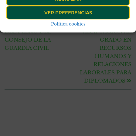
VER PREFERENCIAS
ANTERIOR
SIGUIENTE
SESIÓN ORDINARIA
CURSO DE
Política cookies
DEL PLENO DEL
ADAPTACIÓN AL
CONSEJO DE LA
GRADO EN
GUARDIA CIVIL
RECURSOS
HUMANOS Y
RELACIONES
LABORALES PARA
DIPLOMADOS