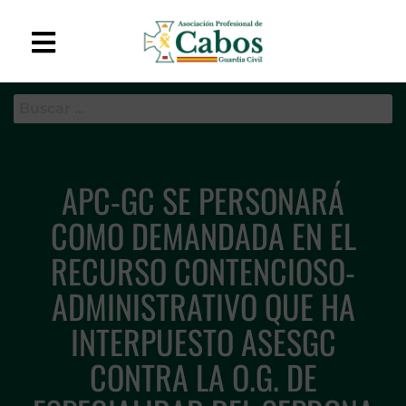
APC-GC
Asociación Profesional
de Cabos de la Guardia
Civil
APC-GC SE PERSONARÁ
COMO DEMANDADA EN EL
RECURSO CONTENCIOSO-
ADMINISTRATIVO QUE HA
INTERPUESTO ASESGC
CONTRA LA O.G. DE